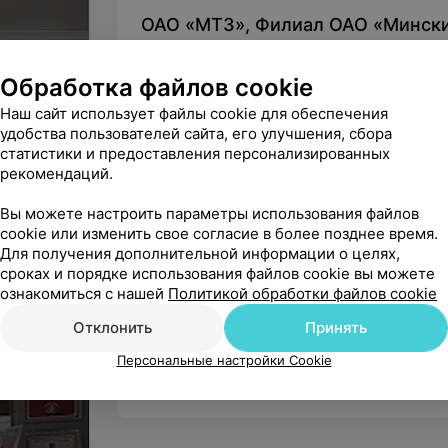
ОАО «МТЗ», Филиал ОАО «Мински
МТЗ»
Обработка файлов cookie
Юридический адрес: 220070, г. Минск, ул. До
УНП: 100316761
Наш сайт использует файлы cookie для обеспечения
Зарегистрирован в Торговом реестре 22.12.20
удобства пользователей сайта, его улучшения, сбора
На правах рекламы
статистики и предоставления персонализированных
рови
рекомендаций.
Вы можете настроить параметры использования файлов
Медицинские центры в Партизан
cookie или изменить свое согласие в более позднее время.
Для получения дополнительной информации о целях,
сроках и порядке использования файлов cookie вы можете
МЕДИЦИНСКИЙ ЦЕНТР
Неовит
ознакомиться с нашей
Политикой обработки файлов cookie
Минск, ул. Долгобродская, 6/1
Отклонить
Принять
Персональные настройки Cookie
Записаться онлайн
Задать вопрос
В из