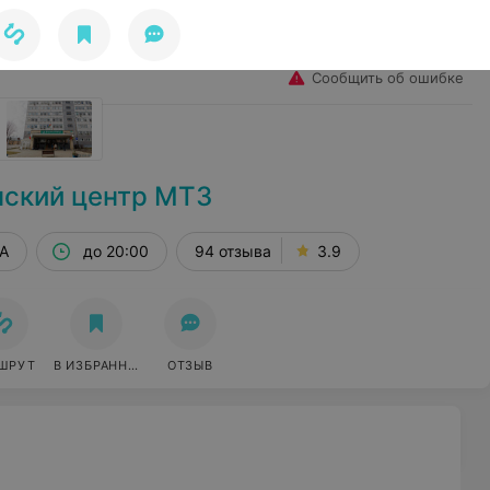
Избранное
Войти
Сообщить об ошибке
ский центр МТЗ
0А
до 20:00
94 отзыва
3.9
ШРУТ
В ИЗБРАННОЕ
ОТЗЫВ