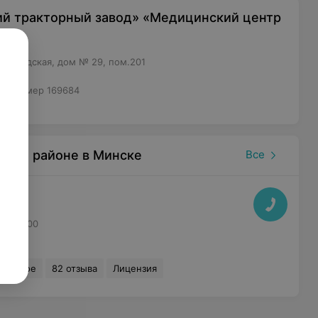
й тракторный завод» «Медицинский центр
лгобродская, дом № 29, пом.201
14, номер 169684
ском районе в Минске
Все
до 19:00
бранное
82 отзыва
Лицензия