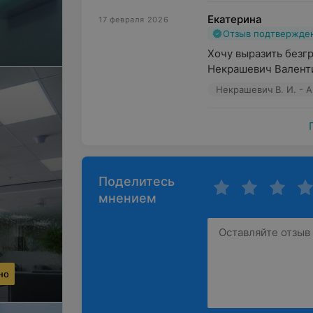
Екатерина
17 февраля 2026
Отзыв подтвержде
Хочу выразить безг
Некрашевич Валенти
Некрашевич В. И. - 
Поделитесь
мнением
но