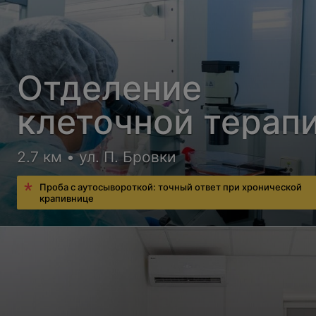
Отделение
клеточной терап
2.7 км • ул. П. Бровки
Проба с аутосывороткой: точный ответ при хронической
крапивнице