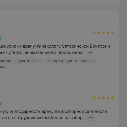
н
дежурному врачу-гинекологу Сатаринской Виктории 
е чуткого, внимательного, доброжела...
раторная диагностика
Консультации гинеколога
ка
н
окую благодарность врачу лабораторной диагности 
 и ее сотрудникам (особенно на забор...