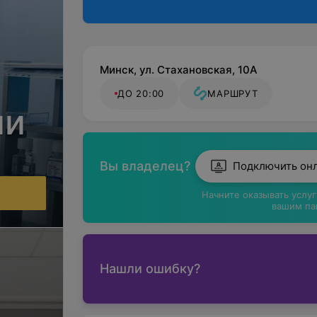
Минск, ул. Стахановская, 10А
ДО 20:00
МАРШРУТ
ии
Вы владелец?
Подключить он
Начните оказывать услу
вашим па
Нашли ошибку?