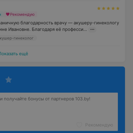
н
Рекомендую
раничную благодарность врачу — акушеру-гинекологу 
не Ивановне. Благодаря её професси...
Акушер-гинеколог
Показать ещё
Рекомендую